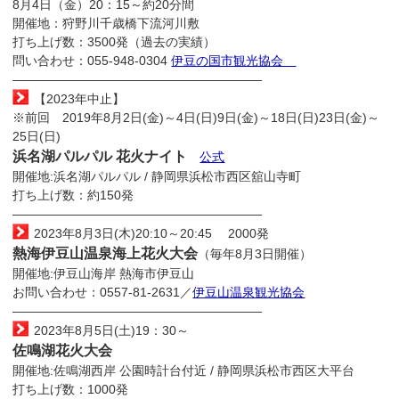
8月4日（金）20：15～約20分間
開催地：狩野川千歳橋下流河川敷
打ち上げ数：3500発（過去の実績）
問い合わせ：055-948-0304
伊豆の国市観光協会
————————————————————
【2023年中止】
※前回 2019年8月2日(金)～4日(日)9日(金)～18日(日)23日(金)～
25日(日)
浜名湖パルパル 花火ナイト
公式
開催地:浜名湖パルパル / 静岡県浜松市西区舘山寺町
打ち上げ数：約150発
————————————————————
2023年8月3日(木)20:10～20:45 2000発
熱海伊豆山温泉海上花火大会
（毎年8月3日開催）
開催地:伊豆山海岸 熱海市伊豆山
お問い合わせ：0557-81-2631／
伊豆山温泉観光協会
————————————————————
2023年8月5日(土)19：30～
佐鳴湖花火大会
開催地:佐鳴湖西岸 公園時計台付近 / 静岡県浜松市西区大平台
打ち上げ数：1000発