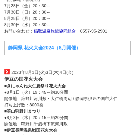
7月28日（金）20：30～
7月30日（日）20：30～
8月28日（月）20：30～
8月30日（水）20：30～
お問い合わせ：
稲取温泉旅館協同組合
0557-95-2901
静岡県 花火大会2024（8月開催）
2023年8月1日(火)3日(木)4日(金)
伊豆の国花火大会
■
きにゃんね大仁夏祭り花火大会
●8月1日（火）19：45～約30分間
開催地：狩野川河川敷・大仁橋周辺 / 静岡県伊豆の国市大仁
打ち上げ数：8000発
■
韮山狩野川まつり
●8月3日（木）20：15～約20分間
開催地：狩野川千歳橋下流河川敷
■
伊豆長岡温泉戦国花火大会