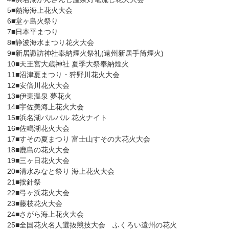
5■熱海海上花火大会
6■堂ヶ島火祭り
7■日本平まつり
8■静波海水まつり花火大会
9■新居諏訪神社奉納煙火祭礼(遠州新居手筒煙火)
10■天王宮大歳神社 夏季大祭奉納煙火
11■沼津夏まつり・狩野川花火大会
12■安倍川花火大会
13■伊東温泉 夢花火
14■宇佐美海上花火大会
15■浜名湖パルパル 花火ナイト
16■佐鳴湖花火大会
17■すその夏まつり 富士山すその大花火大会
18■鹿島の花火大会
19■三ヶ日花火大会
20■清水みなと祭り 海上花火大会
21■按針祭
22■弓ヶ浜花火大会
23■藤枝花火大会
24■さがら海上花火大会
25■全国花火名人選抜競技大会 ふくろい遠州の花火