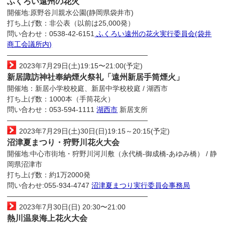
ふくろい遠州の花火
開催地:原野谷川親水公園(静岡県袋井市)
打ち上げ数：非公表（以前は25,000発）
問い合わせ：0538-42-6151
ふくろい遠州の花火実行委員会(袋井
商工会議所内)
————————————————————
2023年7月29日(土)19:15〜21:00(予定)
新居諏訪神社奉納煙火祭礼「遠州新居手筒煙火」
開催地：新居小学校校庭、新居中学校校庭 / 湖西市
打ち上げ数：1000本（手筒花火）
問い合わせ：053-594-1111
湖西市
新居支所
————————————————————
2023年7月29日(土)30日(日)19:15～20:15(予定)
沼津夏まつり・狩野川花火大会
開催地:中心市街地・狩野川河川敷（永代橋-御成橋-あゆみ橋） / 静
岡県沼津市
打ち上げ数：約1万2000発
問い合わせ:055-934-4747
沼津夏まつり実行委員会事務局
————————————————————
2023年7月30日(日) 20:30〜21:00
熱川温泉海上花火大会