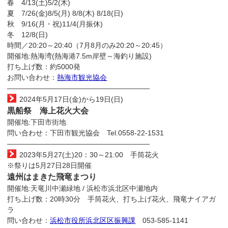
春 4/13(土)5/2(木)
夏 7/26(金)8/5(月) 8/8(木) 8/18(日)
秋 9/16(月・祝)11/4(月振休)
冬 12/8(日)
時間／20:20～20:40（7月8月のみ20:20～20:45）
開催地:熱海湾(熱海港7.5m岸壁～海釣り施設)
打ち上げ数：約5000発
お問い合わせ：
熱海市観光協会
————————————————————
2024年5月17日(金)から19日(日)
黒船祭 海上花火大会
開催地:下田市街地
問い合わせ：下田市観光協会 Tel.0558-22-1531
————————————————————
2023年5月27(土)20：30～21:00 手筒花火
※祭りは5月27日28日開催
遠州はまきた飛竜まつり
開催地:天竜川中瀬緑地 / 浜松市浜北区中瀬地内
打ち上げ数：20時30分 手筒花火、打ち上げ花火、飛竜ナイアガ
ラ
問い合わせ：
浜松市役所浜北区区振興課
053-585-1141