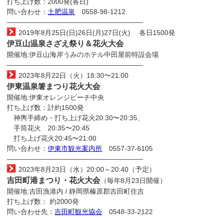
打ち上げ数：2000発(各日)
問い合わせ：
土肥温泉
0558-98-1212
————————————————————
2019年8月25日(日)26日(月)27日(火) 各日1500発
伊豆山温泉さざえ祭り＆花火大会
開催地:伊豆山海岸うみのホテル中田屋前特設会場
————————————————————
2023年8月22日（火）18:30〜21:00
伊東温泉箸まつり花火大会
開催地:伊東オレンジビーチ中央
打ち上げ数：計約1500発
神輿手締め・打ち上げ花火20:30〜20:35、
手筒花火 20:35〜20:45
打ち上げ花火20:45〜21:00
問い合わせ：
伊東市観光案内所
0557-37-6105
————————————————————
2023年8月23日（水）20:00～20:40（予定）
吉田町港まつり・花火大会
（毎年8月23日開催）
開催地:吉田漁港内 / 静岡県榛原郡吉田町住吉
打ち上げ数： 約2000発
問い合わせ先：
吉田町観光協会
0548-33-2122