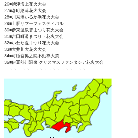
26■焼津海上花火大会
27■森町納涼花火大会
28■川奈港いるか浜花火大会
29■土肥サマーフェスティバル
30■伊東温泉箸まつり花火大会
31■吉田町港まつり・花火大会
32■いわた夏まつり花火大会
33■大井川大花火大会
34■可睡斎奥之院不動尊大祭
35■伊豆熱川温泉 クリスマスファンタジア花火大会
～～～～～～～～～～～～～～～～～～～