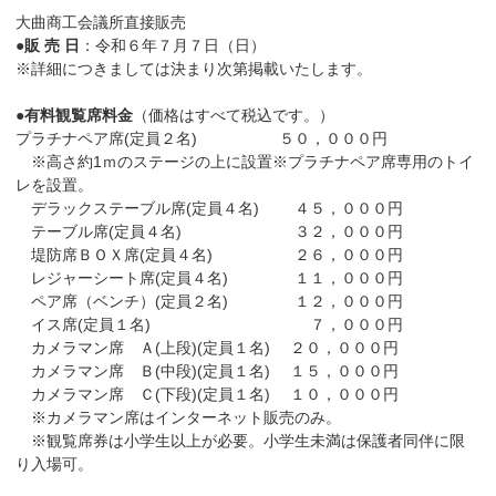
大曲商工会議所直接販売
●販 売 日
：令和６年７月７日（日）
※詳細につきましては決まり次第掲載いたします。
●有料観覧席料金
（価格はすべて税込です。）
プラチナペア席(定員２名) ５０，０００円
※高さ約1ｍのステージの上に設置※プラチナペア席専用のトイ
レを設置。
デラックステーブル席(定員４名) ４５，０００円
テーブル席(定員４名) ３２，０００円
堤防席ＢＯＸ席(定員４名) ２６，０００円
レジャーシート席(定員４名) １１，０００円
ペア席（ベンチ）(定員２名) １２，０００円
イス席(定員１名) ７，０００円
カメラマン席 Ａ(上段)(定員１名) ２０，０００円
カメラマン席 Ｂ(中段)(定員１名) １５，０００円
カメラマン席 Ｃ(下段)(定員１名) １０，０００円
※カメラマン席はインターネット販売のみ。
※観覧席券は小学生以上が必要。小学生未満は保護者同伴に限
り入場可。