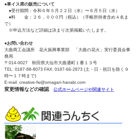
●車イス席の販売について
●受付期間：令和６年５月２２日（水）〜６月５日（水）
●料 金：２６，０００円（税込）（手帳所持者含め４名ま
で）
※申込方法など詳細は決まり次第掲載いたします。
●お問い合わせ
大曲商工会議所 花火振興事業部 「大曲の花火」実行委員会事
務局
〒014-0027 秋田県大仙市大曲通町１番１３号
TEL: 0187-88-8073 FAX: 0187-66-2873 (土・日・祝日を除く９
時〜１７時まで)
E-mail: creative-fw@omagari-hanabi.com
変更情報などの確認
公式ホームページや関連サイト