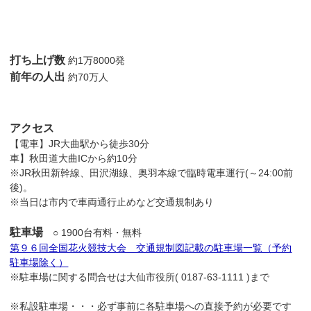
打ち上げ数
約1万8000発
前年の人出
約70万人
アクセス
【電車】JR大曲駅から徒歩30分
車】秋田道大曲ICから約10分
※JR秋田新幹線、田沢湖線、奥羽本線で臨時電車運行(～24:00前
後)。
※当日は市内で車両通行止めなど交通規制あり
駐車場
○ 1900台有料・無料
第９６回全国花火競技大会 交通規制図記載の駐車場一覧（予約
駐車場除く）
※駐車場に関する問合せは大仙市役所( 0187-63-1111 )まで
※私設駐車場・・・必ず事前に各駐車場への直接予約が必要です