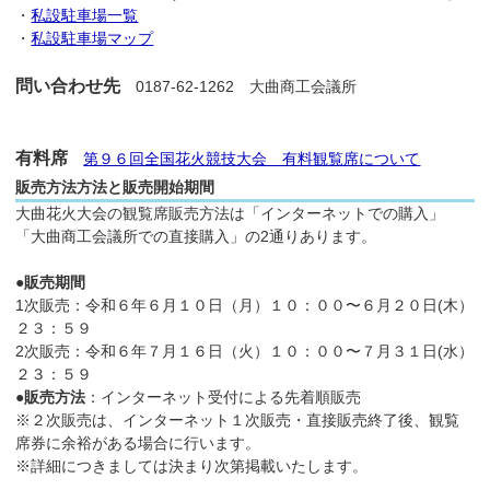
・
私設駐車場一覧
・
私設駐車場マップ
問い合わせ先
0187-62-1262 大曲商工会議所
有料席
第９６回全国花火競技大会 有料観覧席について
販売方法方法と販売開始期間
大曲花火大会の観覧席販売方法は「インターネットでの購入」
「大曲商工会議所での直接購入」の2通りあります。
●販売期間
1次販売：令和６年６月１０日（月）１０：００〜６月２０日(木）
２３：５９
2次販売：令和６年７月１６日（火）１０：００〜７月３１日(水）
２３：５９
●販売方法
：インターネット受付による先着順販売
※２次販売は、インターネット１次販売・直接販売終了後、観覧
席券に余裕がある場合に行います。
※詳細につきましては決まり次第掲載いたします。